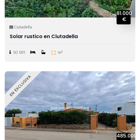
81.000
€
Ciutadella
Solar rustico en Ciutadella
2
SO 001
m
EN EXCLUSIVA
485.000