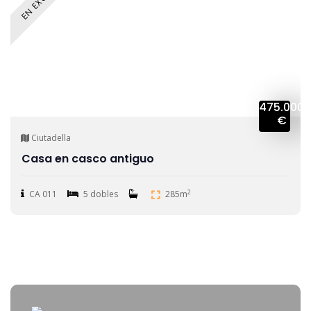
475.000
€
Ciutadella
Casa en casco antiguo
2
CA 011
5 dobles
285m