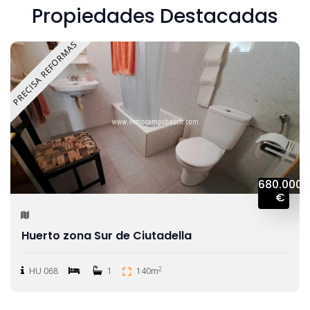
Propiedades Destacadas
PRECISA REFORMAS
680.000
€
Huerto zona Sur de Ciutadella
2
HU 068
1
140m