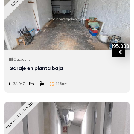
195.000
€
Ciutadella
Garaje en planta baja
2
GA 047
118m
MUY BUEN ESTADO