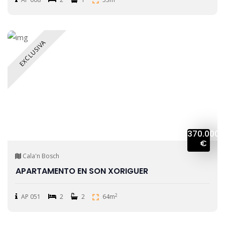
EXCLUSIVA
370.000
€
Cala'n Bosch
APARTAMENTO EN SON XORIGUER
2
AP 051
2
2
64m