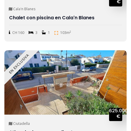
€
Cala'n Blanes
Chalet con piscina en Cala'n Blanes
2
CH 160
3
1
103m
EN EXCLUSIVA
625.000
€
Ciutadella