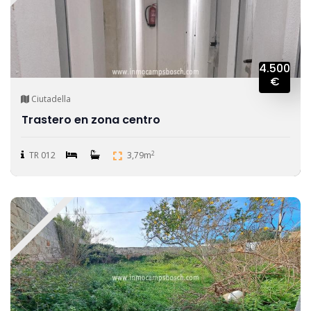
4.500
€
Ciutadella
Trastero en zona centro
2
TR 012
3,79m