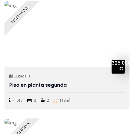
RESERVADO
325.000
€
Ciutadella
Piso en planta segunda
2
PI 017
3
2
113m
EN EXCLUSIVA