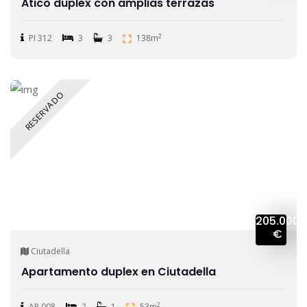
Atico duplex con amplias terrazas
2
PI 312
3
3
138m
RESERVADO
205.000
€
Ciutadella
Apartamento duplex en Ciutadella
2
AP 008
2
1
53m