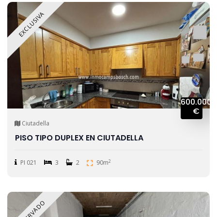
EXCLUSIVA
600.000
€
Ciutadella
PISO TIPO DUPLEX EN CIUTADELLA
2
PI 021
3
2
90m
RESERVADO